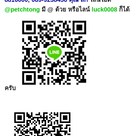
@petchtong
มี @ ด้วย หรือไลน์
luck0008
ก็ได้
ครับ