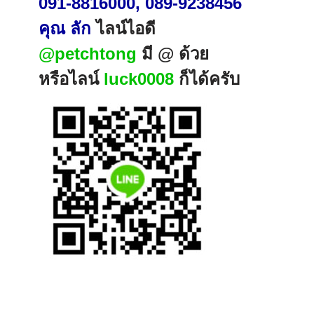
091-8816000, 089-9238456
คุณ ลัก
ไลน์ไอดี
@petchtong
มี @ ด้วย
หรือไลน์
luck0008
ก็ได้ครับ