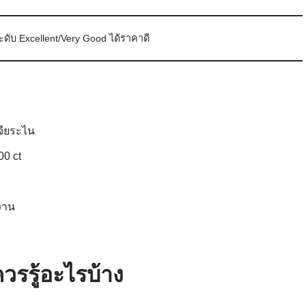
ดับ Excellent/Very Good ได้ราคาดี
จียระไน
00 ct
งาน
รรู้อะไรบ้าง